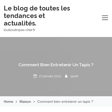
Skip
Le blog de toutes les
to
tendances et
content
actualités.
louboutinpas-cher.fr
Comment Bien Entretenir Un Tapis ?
27 janvier 2021
sarah
Home
Maison
Comment bien entretenir un tapis ?