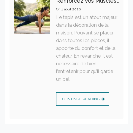
Renforcez Vos Muscles Profonds Pour Apaiser Votre Mal De Dos
On
4 août 2026
Le tapis est un atout majeur
dans la décoration de la
maison. Pouvant se placer
dans toutes les pièces, il
apporte du confort et de la
chaleur. En revanche, il est
nécessaire de bien
l’entretenir pour qu’il garde
un bel
CONTINUE READING