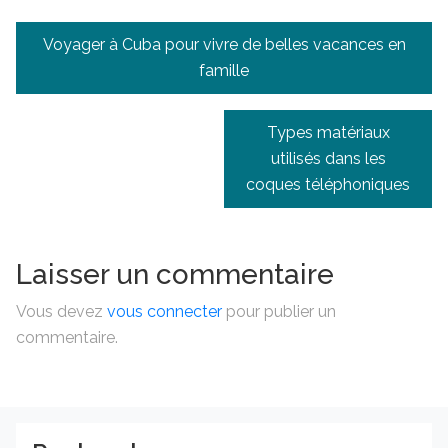
Navigation
Voyager à Cuba pour vivre de belles vacances en
de
famille
l’article
Types matériaux
utilisés dans les
coques téléphoniques
Laisser un commentaire
Vous devez
vous connecter
pour publier un
commentaire.