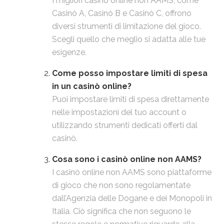
I migliori casinò online non AAMS, come
Casinò A, Casinò B e Casinò C, offrono
diversi strumenti di limitazione del gioco.
Scegli quello che meglio si adatta alle tue
esigenze.
Come posso impostare limiti di spesa
in un casinò online?
Puoi impostare limiti di spesa direttamente
nelle impostazioni del tuo account o
utilizzando strumenti dedicati offerti dal
casinò.
Cosa sono i casinò online non AAMS?
I casinò online non AAMS sono piattaforme
di gioco che non sono regolamentate
dall’Agenzia delle Dogane e dei Monopoli in
Italia. Ciò significa che non seguono le