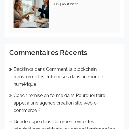
On
3 août 2026
Commentaires Récents
Backlinks
dans
Comment la blockchain
transforme les entreprises dans un monde
numérique
Coach remise en forme
dans
Pourquoi faire
appel à une agence création site web e-
commerce ?
Guadeloupe
dans
Comment éviter les