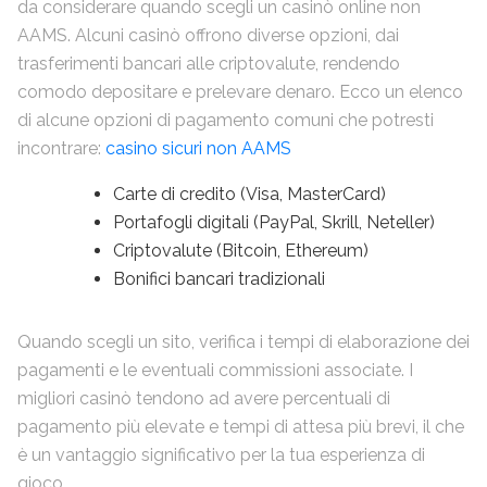
da considerare quando scegli un casinò online non
AAMS. Alcuni casinò offrono diverse opzioni, dai
trasferimenti bancari alle criptovalute, rendendo
comodo depositare e prelevare denaro. Ecco un elenco
di alcune opzioni di pagamento comuni che potresti
incontrare:
casino sicuri non AAMS
Carte di credito (Visa, MasterCard)
Portafogli digitali (PayPal, Skrill, Neteller)
Criptovalute (Bitcoin, Ethereum)
Bonifici bancari tradizionali
Quando scegli un sito, verifica i tempi di elaborazione dei
pagamenti e le eventuali commissioni associate. I
migliori casinò tendono ad avere percentuali di
pagamento più elevate e tempi di attesa più brevi, il che
è un vantaggio significativo per la tua esperienza di
gioco.