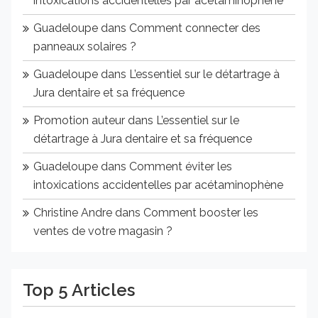
intoxications accidentelles par acétaminophène
Guadeloupe
dans
Comment connecter des
panneaux solaires ?
Guadeloupe
dans
L’essentiel sur le détartrage à
Jura dentaire et sa fréquence
Promotion auteur
dans
L’essentiel sur le
détartrage à Jura dentaire et sa fréquence
Guadeloupe
dans
Comment éviter les
intoxications accidentelles par acétaminophène
Christine Andre
dans
Comment booster les
ventes de votre magasin ?
Top 5 Articles