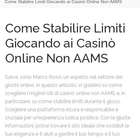
Come Stabilire Limiti Giocando ai Casinò Online Non AAMS
Come Stabilire Limiti
Giocando ai Casinò
Online Non AAMS
Salve, sono Marco Rossi, un esperto nel settore dei
giochi online. In questo articolo, vi guiderò su come
scegliere i migliori siti di casinò online non AAMS e, in
particolare, su come stabilire limiti durante il gioco.
Scegliere una piattaforma sicura e responsabile è
cruciale per un’esperienza ludica positiva. Con le giuste
informazioni, potrai trovare il sito ideale che soddisfi le
tue esigenze e ti aiuti a gestire il tuo tempo e il tuo