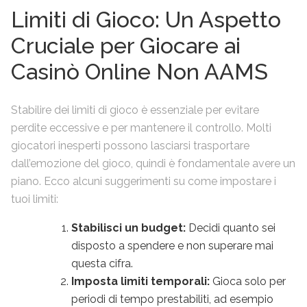
Limiti di Gioco: Un Aspetto
Cruciale per Giocare ai
Casinò Online Non AAMS
Stabilire dei limiti di gioco è essenziale per evitare
perdite eccessive e per mantenere il controllo. Molti
giocatori inesperti possono lasciarsi trasportare
dall’emozione del gioco, quindi è fondamentale avere un
piano. Ecco alcuni suggerimenti su come impostare i
tuoi limiti:
Stabilisci un budget:
Decidi quanto sei
disposto a spendere e non superare mai
questa cifra.
Imposta limiti temporali:
Gioca solo per
periodi di tempo prestabiliti, ad esempio