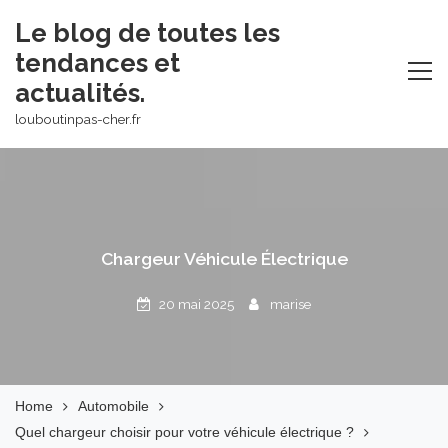
Skip
Le blog de toutes les
to
tendances et
content
actualités.
louboutinpas-cher.fr
Chargeur Véhicule Électrique
20 mai 2025
marise
Home
Automobile
Quel chargeur choisir pour votre véhicule électrique ?