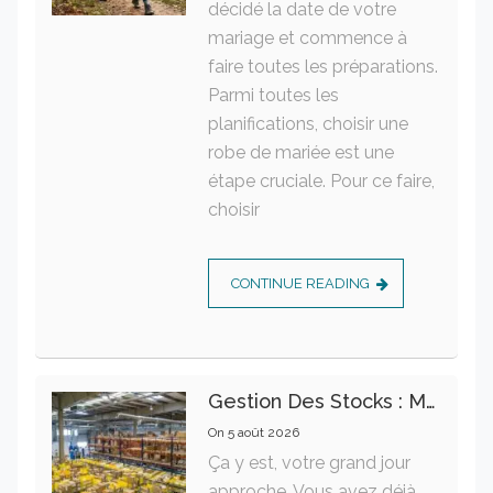
décidé la date de votre
mariage et commence à
faire toutes les préparations.
Parmi toutes les
planifications, choisir une
robe de mariée est une
étape cruciale. Pour ce faire,
choisir
CONTINUE READING
Gestion Des Stocks : Meilleures Pratiques Intralogistiques
On
5 août 2026
Ça y est, votre grand jour
approche. Vous avez déjà