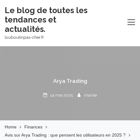
Skip
Le blog de toutes les
to
tendances et
content
actualités.
louboutinpas-cher.fr
Arya Trading
14 mai 2025
marise
Home
Finances
Avis sur Arya Trading : que pensent les utilisateurs en 2025 ?