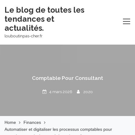
Skip
Le blog de toutes les
to
tendances et
content
actualités.
louboutinpas-cher.fr
Comptable Pour Consultant
4 mars 2026
zozo
Home
Finances
Automatiser et digitaliser les processus comptables pour