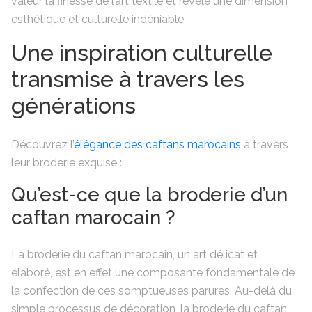
valeur la finesse de l’art textile et révèle une dimension
esthétique et culturelle indéniable.
Une inspiration culturelle
transmise à travers les
générations
Découvrez l’
élégance des caftans marocains
à travers
leur broderie exquise :
Qu’est-ce que la broderie d’un
caftan marocain ?
La broderie du caftan marocain, un art délicat et
élaboré, est en effet une composante fondamentale de
la confection de ces somptueuses parures. Au-delà du
simple processus de décoration, la broderie du caftan