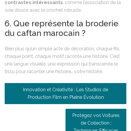
contrastes intéressants
, comme l’association de la
soie douce avec le crochet robuste.
6. Que représente la broderie
du caftan marocain ?
Bien plus qu’un simple acte de décoration, chaque fils,
chaque point, chaque motif raconte une histoire. C’est
une langue visuelle, une expression qui transcende le
tissu pour raconter une histoire… votre histoire.
Navigation
Innovation et Créativité : Les Studios de
de
Production Film en Pleine Évolution
l’article
Protégez vos Voitures
de Collection :
Techniques Efficaces