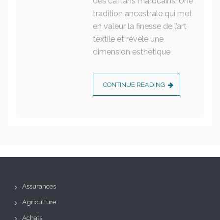
des caftans marocains. Une
tradition ancestrale qui met
en valeur la finesse de l’art
textile et révèle une
dimension esthétique
CONTINUE READING
Assurances
Agriculture
Achats