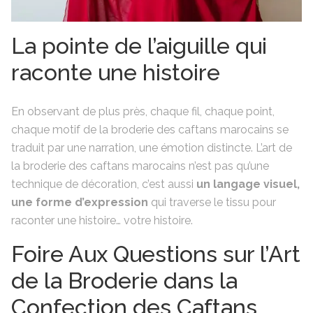
La pointe de l’aiguille qui
raconte une histoire
En observant de plus près, chaque fil, chaque point,
chaque motif de la broderie des caftans marocains se
traduit par une narration, une émotion distincte. L’art de
la broderie des caftans marocains n’est pas qu’une
technique de décoration, c’est aussi
un langage visuel,
une forme d’expression
qui traverse le tissu pour
raconter une histoire… votre histoire.
Foire Aux Questions sur l’Art
de la Broderie dans la
Confection des Caftans