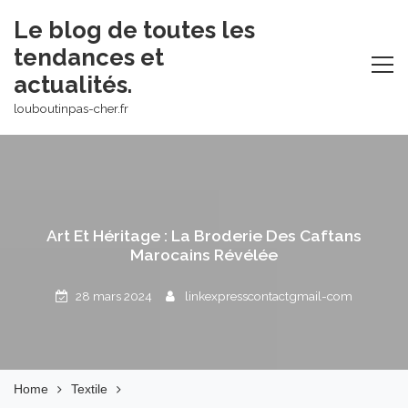
Skip
Le blog de toutes les
to
tendances et
content
actualités.
louboutinpas-cher.fr
Art Et Héritage : La Broderie Des Caftans
Marocains Révélée
28 mars 2024
linkexpresscontactgmail-com
Home
Textile