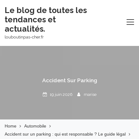
Skip
Le blog de toutes les
to
tendances et
content
actualités.
louboutinpas-cher.fr
Accident Sur Parking
19 juin 2026
marise
Home
Automobile
Accident sur un parking : qui est responsable ? Le guide légal