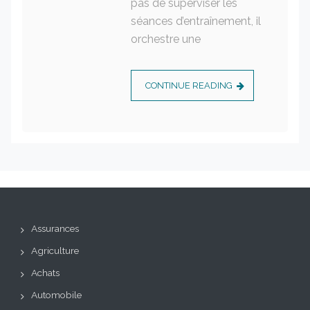
pas de superviser les
séances d’entraînement, il
orchestre une
CONTINUE READING
Assurances
Agriculture
Achats
Automobile