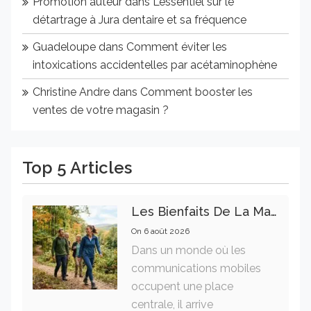
Promotion auteur
dans
L’essentiel sur le
détartrage à Jura dentaire et sa fréquence
Guadeloupe
dans
Comment éviter les
intoxications accidentelles par acétaminophène
Christine Andre
dans
Comment booster les
ventes de votre magasin ?
Top 5 Articles
Les Bienfaits De La Marche Sur La Santé Physique Et Mentale
On
6 août 2026
Dans un monde où les
communications mobiles
occupent une place
centrale, il arrive