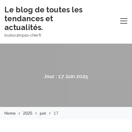
Skip
Le blog de toutes les
to
tendances et
content
actualités.
louboutinpas-cher.fr
Jour :
17 Juin 2025
Home
2025
juin
17