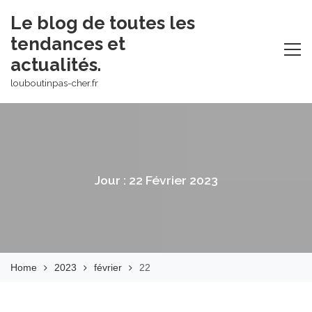
Skip
Le blog de toutes les
to
tendances et
content
actualités.
louboutinpas-cher.fr
Jour :
22 Février 2023
Home
2023
février
22