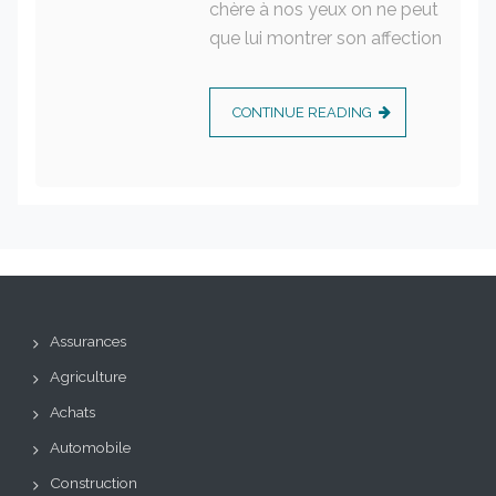
chère à nos yeux on ne peut
que lui montrer son affection
CONTINUE READING
Assurances
Agriculture
Achats
Automobile
Construction