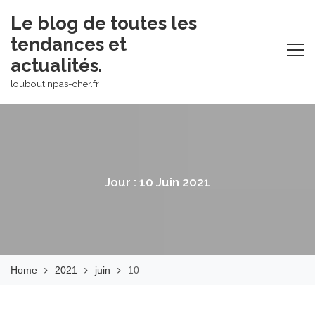
Skip
Le blog de toutes les
to
tendances et
content
actualités.
louboutinpas-cher.fr
Jour :
10 Juin 2021
Home
2021
juin
10