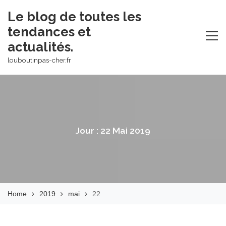
Skip
Le blog de toutes les
to
tendances et
content
actualités.
louboutinpas-cher.fr
Jour :
22 Mai 2019
Home
2019
mai
22