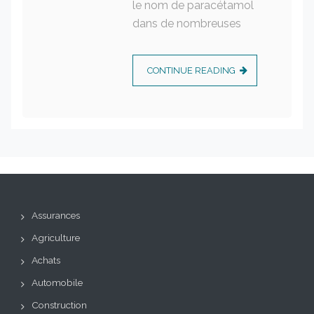
le nom de paracétamol
dans de nombreuses
CONTINUE READING
Assurances
Agriculture
Achats
Automobile
Construction