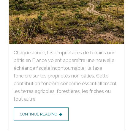
Chaque année, les propriétaires de terrains non
bâtis en France voient apparaître une nouvelle
échéance fiscale incontournable : la taxe
foncière sur les propriétés non bâties. Cette
contribution foncière concerne essentiellement
les terres agricoles, forestières, les friches ou
tout autre
CONTINUE READING