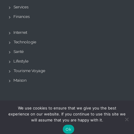
Services
Finances
Internet
Technologie
Santé
Lifestyle
Tourisme Voyage
Maison
We use cookies to ensure that we give you the best
Copyright © Tous droits
Theme: BizCare by
experience on our website. If you continue to use this site we
réservés.
Le blog de toutes les
eVisionThemes
will assume that you are happy with it.
tendances
Ok