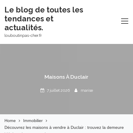
Skip
Le blog de toutes les
to
tendances et
content
actualités.
louboutinpas-cher.fr
Maisons À Duclair
7 juillet 2026
marise
Home
Immobilier
Découvrez les maisons à vendre à Duclair : trouvez la demeure